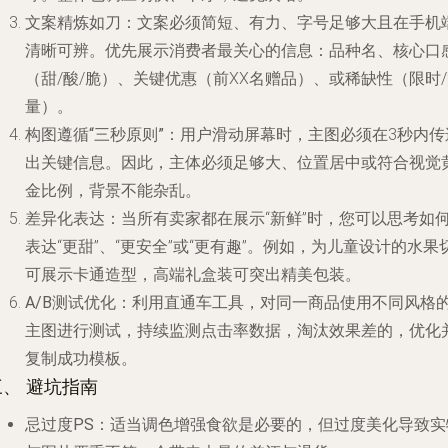
文案精炼如刀
：文案必须简短、有力、字号足够大且在手机
清晰可辨。优先展示消费者最关心的信息：品种名、核心口
（甜/酸/脆）、关键优惠（前XX名赠品）、或稀缺性（限时
量）。
构图遵循“三秒原则”
：用户滑动屏幕时，主图必须在3秒内传
出关键信息。因此，主体必须足够大、位置居中或符合视觉
金比例，背景不能杂乱。
差异化表达
：当所有卖家都在展示“新鲜”时，您可以思考如
表达“更甜”、“更安全”或“更有趣”。例如，为儿童设计的水果
可展示卡通造型，高端礼盒装可突出精美包装。
A/B测试优化
：利用直通车工具，对同一商品使用不同风格
主图进行测试，持续监测点击率数据，淘汰效果差的，优化
复制成功模板。
三、 避坑指南
忌过度PS
：适当调色增强食欲是必要的，但过度美化导致实