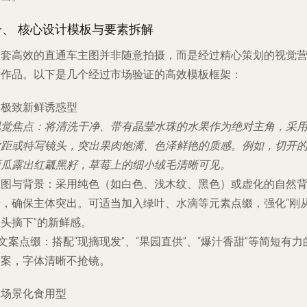
一、 核心设计模板与要素拆解
一套高效的直通车主图并非随意拍摄，而是经过精心策划的视觉
销作品。以下是几个经过市场验证的高效模板框架：
. 极致新鲜诱惑型
视觉焦点
：将清洗干净、带有晶莹水珠的水果作为绝对主角，采
微距或特写镜头，突出果肉饱满、色泽鲜艳的质感。例如，切开
西瓜露出红瓤黑籽，草莓上的细小绒毛清晰可见。
构图与背景
：采用纯色（如白色、浅木纹、黑色）或虚化的自然
景，确保主体突出。可适当加入绿叶、水滴等元素点缀，强化“刚
头摘下”的新鲜感。
文案点缀
：搭配“现摘现发”、“果园直供”、“爆汁香甜”等简短有力
文案，字体清晰不抢镜。
. 场景化食用型