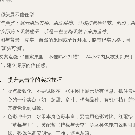
5%”等。
. 源头展示信任型
视觉焦点
：展示果园实拍、果农采摘、分拣打包等环节。例如，
农在阳光下采摘橙子，或是一筐筐刚采摘下来的蓝莓。
构图与背景
：真实、自然的果园或仓库环境，略带纪实风格，强
“源头可溯”。
文案点缀
：“自家果园，不催熟不打蜡”、“24小时内从枝头到您手
头”，建立深厚的信任感。
二、 提升点击率的实战技巧
卖点极致化
：不要试图在一张主图上展示所有信息。抓住最
心的一个卖点（如：超甜、多汁、稀有品种、有机种植）并
其视觉化到极致。
色彩冲击力
：水果本身色彩丰富，要善用色彩对比。红配绿
（草莓与叶）、黄配蓝（柠檬与天空）等互补色能有效吸引
球。整体色调应明快、干净，避免灰暗。