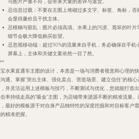
与图片严重不符，会带来大量的差评与退货。
忌信息过载
：不要在主图上堆砌过多文字、标签、角标，否
会显得廉价且干扰主体。
忌模糊与脏乱
：图片必须高清。水果上的污渍、蔫坏的叶片
细节会极大降低购买欲望。
忌忽视移动端
：超过90%的流量来自手机，务必确保在手机
屏幕上，主体和关键文案依然一目了然。
**
淘宝水果直通车主图的设计，本质是一场与消费者视觉和心理的
速沟通。掌握“突出主体、强化卖点、营造场景、建立信任”的核心
辑，并灵活运用上述模板与技巧，不断测试与优化，您就能打造
点击率持续走高的“吸金”主图，为店铺带来源源不断的精准流量。
住，最好的模板源于对自身产品独特性的深度挖掘和对目标客户
求的精准把握。