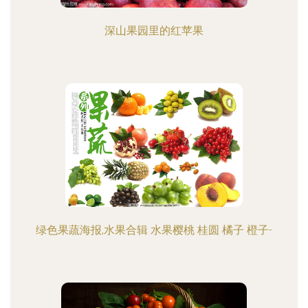
深山果园里的红苹果
绿色果蔬海报,水果合辑 水果樱桃 桂圆 橘子 橙子-