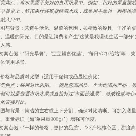
视觉焦点
：将水果置于美好的食用场景中。例如，切好的果盘摆
在早餐桌上，鲜榨果汁杯壁凝结着水珠，或是用手拿起一颗樱桃
备放入口中。
构图与背景
：营造生活化、温馨的氛围，如精致的餐具、干净的
布、温暖的阳光。目的是让消费者产生“这就是我理想生活一部分”
代入感。
文案点缀
：“阳光早餐”、“宝宝辅食优选”、“每日VC补给站”等，
具体使用场景。
. 价格与品质对比型（适用于促销或凸显性价比）
视觉焦点
：采用对比构图。一侧是您高品质、个大饱满的产品，
一侧可以是普通市场水果或直接标注“市面普通果”，形成视觉与心
上的直接对比。
构图与背景
：简洁的左右或上下分割，确保对比清晰。可加入测
、重量标识（如“单果重300g+”）增强可信度。
文案点缀
：“一样的价格，更好的品质”、“XX产地核心区，甜度